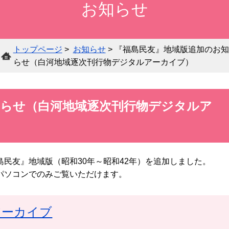
お知らせ
所
り
白河
内
ジ
購
蔵
各
ぶ
市在
所
タ
入
各
資
種
ら
住・
在
ル
新
館
料
サ
ん
在
の
ア
トップページ
>
お知らせ
> 『福島民友』地域版追加のお知
聞
案
の
ー
サ
学・
団
ー
らせ（白河地域逐次刊行物デジタルアーカイブ）
一
内
検
ビ
ー
在勤
体
カ
覧
索
ス
チ
の方
の
イ
へ
方
ブ
知らせ（白河地域逐次刊行物デジタルア
へ
郷
オ
土
ハ
ン
行
ン
民友』地域版（昭和30年～昭和42年）を追加しました。
広
ラ
政
調べ
デ
パソコンでのみご覧いただけます。
域
イ
相
資
もの
ィ
学
雑
に
ン
互
料
相談
キ
校・
誌
お
デ
貸
の
（レ
ャ
アーカイブ
学校
一
住
ー
借
寄
ファ
ッ
図書
覧