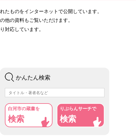
ま
タ
に
贈
レン
プ
館支
い
ベ
つ
の
ス）
を
れたものをインターネットで公開しています。
援の
の
ー
い
お
お
の他の資料もご覧いただけます。
案内
方
ス
て
願
持
り対応しています。
へ
い
ち
の
方
ボ
ー
よ
ド
く
ゲ
申請
かんたん検索
あ
ー
書・
る
ム
申込
質
一
書
問
覧
白河市の蔵書を
りぶらんサーチで
検索
検索