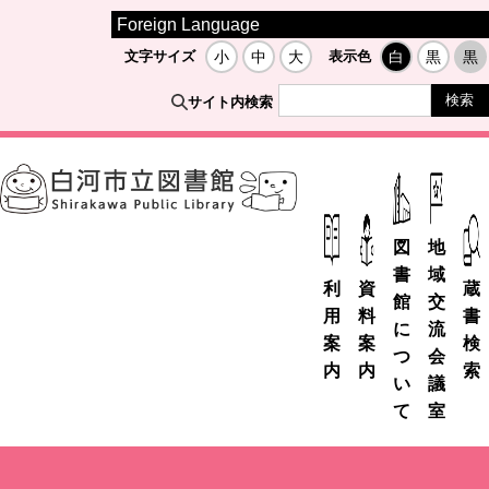
Foreign Language
文字サイズ
小
中
大
表示色
白
黒
黒
サイト内検索
図
地
書
域
利
資
蔵
館
交
用
料
書
に
流
案
案
検
つ
会
内
内
索
い
議
て
室
市
デ