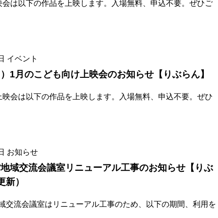
映会は以下の作品を上映します。入場無料、申込不要。ぜひご
ま
タ
に
贈
レン
プ
館支
い
ベ
つ
の
ス）
を
援の
の
ー
い
お
お
案内
方
ス
て
願
持
へ
い
ち
日
イベント
の
）1月のこども向け上映会のお知らせ【りぶらん】
方
ボ
上映会は以下の作品を上映します。入場無料、申込不要。ぜひ
ー
よ
ド
く
ゲ
申請
あ
ー
書・
る
ム
申込
日
お知らせ
質
一
書
館地域交流会議室リニューアル工事のお知らせ【りぶ
問
覧
0更新）
域交流会議室はリニューアル工事のため、以下の期間、利用を