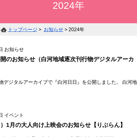
2024年
所
り
白河
内
ジ
購
蔵
各
ぶ
市在
所
タ
入
各
資
種
ら
住・
在
ル
新
館
料
サ
ん
在
の
ア
トップページ
>
お知らせ
> 2024年
聞
案
の
ー
サ
学・
団
ー
一
内
検
ビ
ー
在勤
体
カ
覧
日
お知らせ
索
ス
チ
の方
の
イ
へ
方
ブ
公開のお知らせ（白河地域逐次刊行物デジタルアーカ
へ
郷
物デジタルアーカイブで『白河日日』を公開しました。 白河地
オ
土
ハ
ン
行
ン
広
ラ
政
調べ
デ
域
イ
相
資
もの
ィ
学
雑
日
イベント
に
ン
互
料
相談
キ
校・
誌
）1月の大人向け上映会のお知らせ【りぶらん】
お
デ
貸
の
（レ
ャ
学校
一
住
ー
借
寄
ファ
ッ
図書
覧