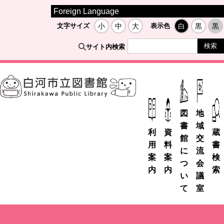
Foreign Language
文字サイズ
小
中
大
表示色
白
黒
黒
サイト内検索
図
地
書
域
利
資
蔵
館
交
用
料
書
に
流
案
案
検
つ
会
内
内
索
い
議
て
室
市
デ