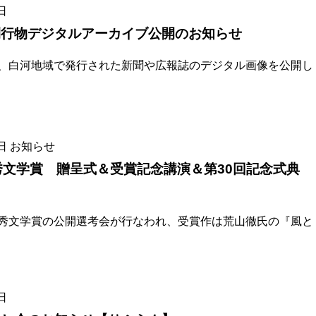
日
刊行物デジタルアーカイブ公開のお知らせ
、白河地域で発行された新聞や広報誌のデジタル画像を公開し
日
お知らせ
秀文学賞 贈呈式＆受賞記念講演＆第30回記念式典
文学賞の公開選考会が行なわれ、受賞作は荒山徹氏の『風と
日