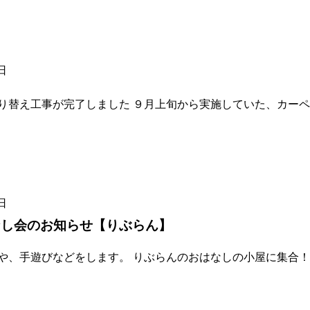
日
り替え工事が完了しました ９月上旬から実施していた、カーペ
日
なし会のお知らせ【りぶらん】
や、手遊びなどをします。 りぶらんのおはなしの小屋に集合！