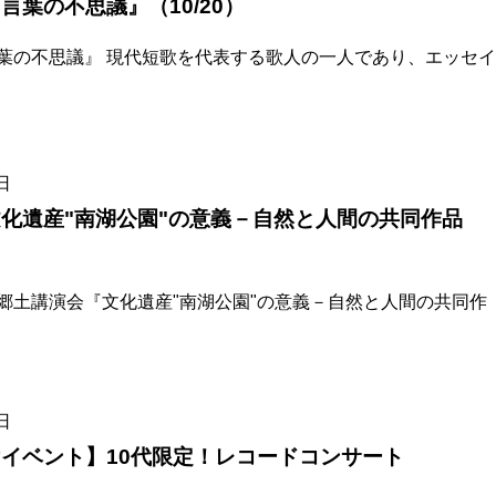
言葉の不思議』（10/20）
葉の不思議』 現代短歌を代表する歌人の一人であり、エッセイ
日
化遺産"南湖公園"の意義－自然と人間の共同作品
）
郷土講演会『文化遺産"南湖公園"の意義－自然と人間の共同作
日
イベント】10代限定！レコードコンサート