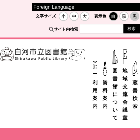
Foreign Language
文字サイズ
小
中
大
表示色
白
黒
黒
サイト内検索
図
地
書
域
利
資
蔵
館
交
用
料
書
に
流
案
案
検
つ
会
内
内
索
い
議
て
室
市
デ