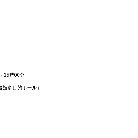
ま
タ
に
贈
レン
プ
館支
い
ベ
つ
の
ス）
を
援の
の
ー
い
お
お
案内
方
ス
て
願
持
へ
い
ち
の
方
ボ
ー
よ
ド
15時00分
く
ゲ
申請
あ
ー
書・
館多目的ホール）
る
ム
申込
質
一
書
問
覧