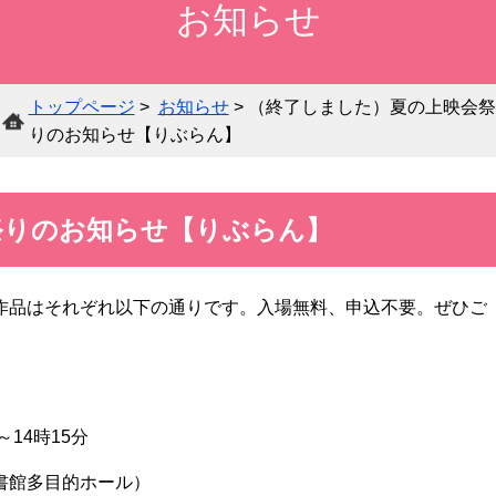
お知らせ
所
り
白河
内
ジ
購
蔵
各
ぶ
市在
所
タ
入
各
資
種
ら
住・
在
ル
新
館
料
サ
ん
在
の
ア
トップページ
>
お知らせ
> （終了しました）夏の上映会祭
聞
案
の
ー
サ
学・
団
ー
りのお知らせ【りぶらん】
一
内
検
ビ
ー
在勤
体
カ
覧
索
ス
チ
の方
の
イ
へ
方
ブ
祭りのお知らせ【りぶらん】
へ
郷
作品はそれぞれ以下の通りです。入場無料、申込不要。ぜひご
オ
土
ハ
ン
行
ン
広
ラ
政
調べ
デ
域
イ
相
資
もの
ィ
学
雑
に
ン
互
料
相談
キ
14時15分
校・
誌
お
デ
貸
の
（レ
ャ
学校
一
住
ー
借
寄
ファ
ッ
館多目的ホール）
図書
覧