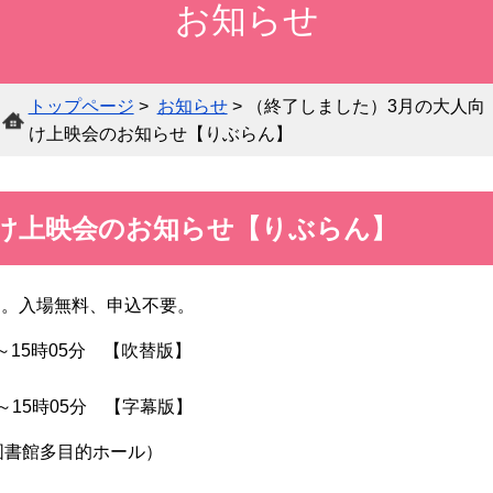
お知らせ
所
り
白河
内
ジ
購
蔵
各
ぶ
市在
所
タ
入
各
資
種
ら
住・
在
ル
新
館
料
サ
ん
在
の
ア
トップページ
>
お知らせ
> （終了しました）3月の大人向
聞
案
の
ー
サ
学・
団
ー
け上映会のお知らせ【りぶらん】
一
内
検
ビ
ー
在勤
体
カ
覧
索
ス
チ
の方
の
イ
へ
方
ブ
け上映会のお知らせ【りぶらん】
へ
郷
す。入場無料、申込不要。
オ
土
ハ
ン
行
ン
～15時05分 【吹替版】
広
ラ
政
調べ
デ
域
イ
相
資
もの
ィ
時05分 【字幕版】
学
雑
に
ン
互
料
相談
キ
校・
誌
お
デ
貸
の
（レ
ャ
図書館多目的ホール）
学校
一
住
ー
借
寄
ファ
ッ
図書
覧