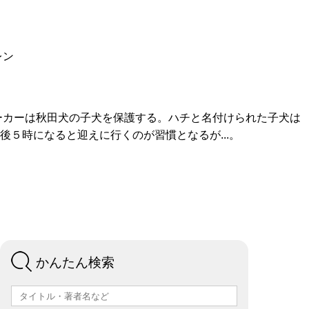
ま
タ
に
贈
レン
プ
館支
い
ベ
つ
の
ス）
を
援の
の
ー
い
お
お
案内
レン
方
ス
て
願
持
へ
い
ち
の
方
ーカーは秋田犬の子犬を保護する。ハチと名付けられた子犬は
ボ
５時になると迎えに行くのが習慣となるが...。
ー
よ
ド
く
ゲ
申請
あ
ー
書・
る
ム
申込
質
一
書
問
覧
かんたん検索