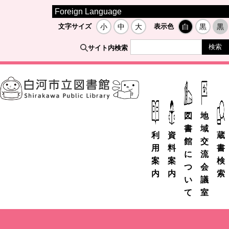
Foreign Language
文字サイズ
小
中
大
表示色
白
黒
黒
サイト内検索
図
地
書
域
利
資
蔵
館
交
用
料
書
に
流
案
案
検
つ
会
内
内
索
い
議
て
室
市
デ