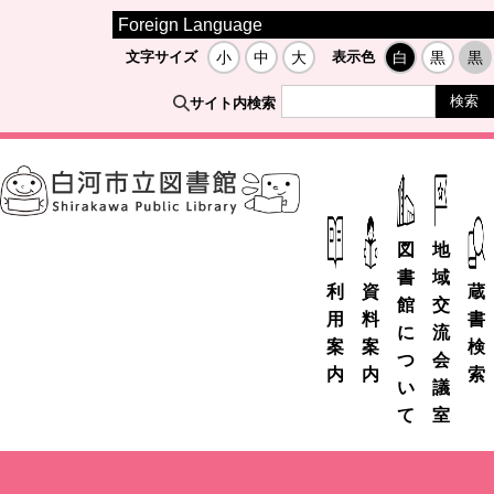
Foreign Language
文字サイズ
小
中
大
表示色
白
黒
黒
サイト内検索
図
地
書
域
利
資
蔵
館
交
用
料
書
に
流
案
案
検
つ
会
内
内
索
い
議
て
室
市
デ