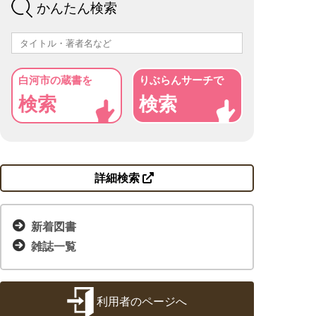
かんたん検索
ま
タ
に
贈
レン
プ
館支
い
ベ
つ
の
ス）
を
援の
の
ー
い
お
お
案内
方
ス
て
願
持
へ
い
ち
白河市の蔵書を
りぶらんサーチで
の
検索
検索
方
ボ
ー
よ
ド
く
ゲ
申請
詳細検索
あ
ー
書・
る
ム
申込
新着図書
質
一
書
雑誌一覧
問
覧
利用者のページへ