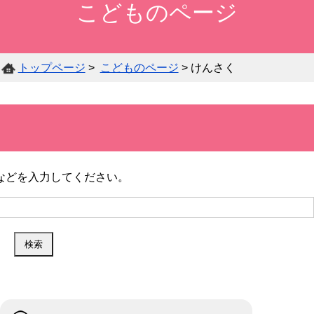
こどものページ
所
り
白河
内
ジ
購
蔵
各
ぶ
市在
所
タ
入
各
資
種
ら
住・
在
ル
新
館
料
サ
ん
在
の
ア
トップページ
>
こどものページ
> けんさく
聞
案
の
ー
サ
学・
団
ー
一
内
検
ビ
ー
在勤
体
カ
覧
索
ス
チ
の方
の
イ
へ
方
ブ
へ
などを入力してください。
郷
オ
土
ハ
ン
行
ン
広
ラ
政
調べ
デ
域
イ
相
資
もの
ィ
学
雑
に
ン
互
料
相談
キ
校・
誌
お
デ
貸
の
（レ
ャ
学校
一
住
ー
借
寄
ファ
ッ
図書
覧